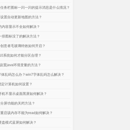
电脑任务栏图标一闪一闪的提示消息是什么情况？
电脑设置自动更新地图的方法？
口的内容显示不全如何解决？
下一排图标没了的解决方法？
电脑创意者毛玻璃特效如何开启？
n10系统如何才能分区合理？
脑设置java环境变量的方法？
脑字体乱码怎么办？win7字体乱码怎么解决？
统锁定计算机如何设置？
脑开机不显示桌面黑屏如何解决？
电脑分屏功能的关闭方法？
电脑重启该内存不能为read如何解决？
脑硬盘模式蓝屏如何解决？