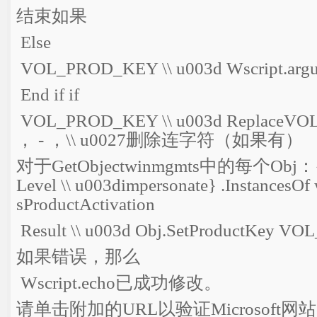
结束如果
Else
VOL_PROD_KEY \\ u003d Wscript.arg
End if if
VOL_PROD_KEY \\ u003d ReplaceV
， - ，\\ u0027删除连字符（如果有）
对于GetObjectwinmgmts中的每个Obj：{im
Level \\ u003dimpersonate} .Instances
sProductActivation
Result \\ u003d Obj.SetProductKey
如果错误，那么
Wscript.echo已成功修改。
请单击附加的URL以验证Microsoft网