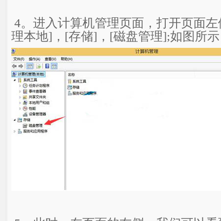
4。进入计算机管理页面，打开页面左
理本地]，[存储]，[磁盘管理];如图所