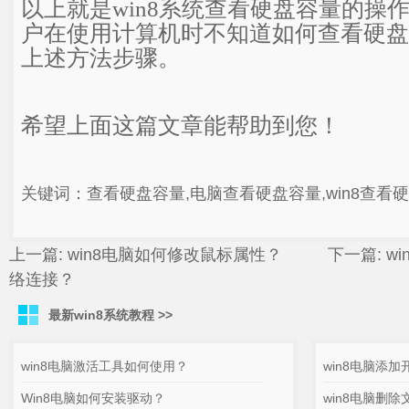
以上就是win8系统查看硬盘容量的操
户在使用计算机时不知道如何查看硬盘
上述方法步骤。
希望上面这篇文章能帮助到您！
关键词：查看硬盘容量,电脑查看硬盘容量,win8查看
上一篇:
win8电脑如何修改鼠标属性？
下一篇:
w
络连接？
最新win8系统教程 >>
win8电脑激活工具如何使用？
win8电脑添
Win8电脑如何安装驱动？
win8电脑删