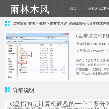
首页
雨林木风XP
当前位置>
首页
>
教程
>
雨林木风Win8系统教程
>c盘哪些文件
c盘哪些文件能
发布时间：2019-06-1
文章来源：www.ylmfe
简介： C盘指的是计算
装系统。但是系统使用了
严重侵犯了c盘空间。有
误。可以在c盘中删除哪
详细说明
C盘指的是计算机硬盘的一个主要分