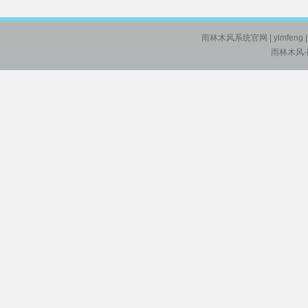
雨林木风系统官网
| ylmfeng
雨林木风