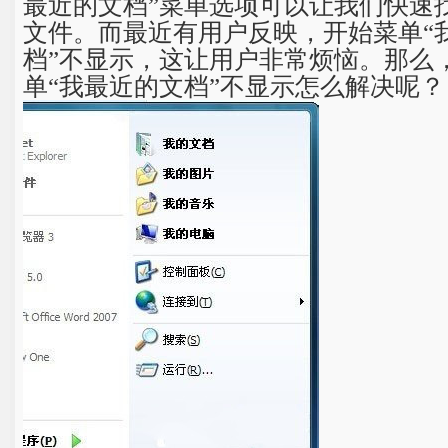
最近的文档”菜单选项可以让我们快速
文件。而最近有用户反映，开始菜单“
档”不显示，这让用户非常烦恼。那么，
单“我最近的文档”不显示怎么解决呢？