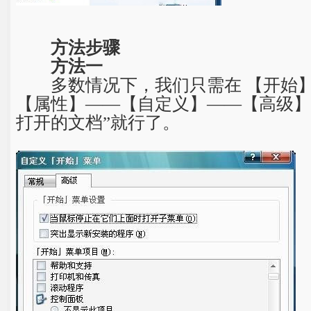
方法步骤
方法一
多数情况下，我们只需在 【开始】
【属性】——【自定义】——【高级】
打开的文档”就行了。