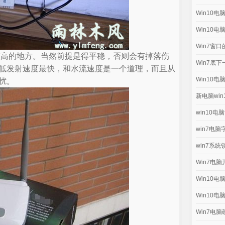
Win10
Win10
Win7窗
较高的地方。当然前提是得平稳，否则会有掉落伤
Win7底
低发射速度最快，和水流速度是一个道理，而且从
Win10
扰。
新电脑wi
win10电
win7电
win7系
Win7电
Win10
Win10
Win7电