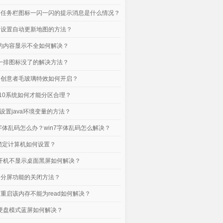
电脑任务栏图标一闪一闪的提示消息是什么情况？
电脑设置自动更新地图的方法？
口的内容显示不全如何解决？
下一排图标没了的解决方法？
电脑创意者毛玻璃特效如何开启？
n10系统如何才能分区合理？
脑设置java环境变量的方法？
脑字体乱码怎么办？win7字体乱码怎么解决？
统锁定计算机如何设置？
脑开机不显示桌面黑屏如何解决？
电脑分屏功能的关闭方法？
电脑重启该内存不能为read如何解决？
脑硬盘模式蓝屏如何解决？