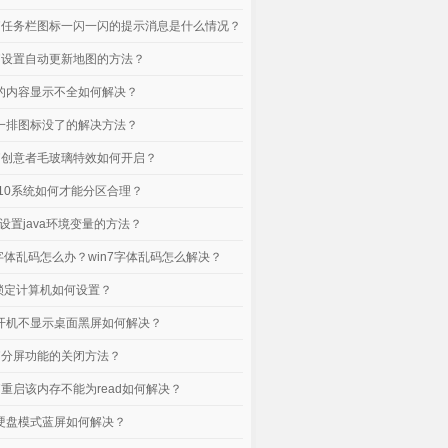
电脑任务栏图标一闪一闪的提示消息是什么情况？
电脑设置自动更新地图的方法？
口的内容显示不全如何解决？
下一排图标没了的解决方法？
电脑创意者毛玻璃特效如何开启？
n10系统如何才能分区合理？
脑设置java环境变量的方法？
脑字体乱码怎么办？win7字体乱码怎么解决？
统锁定计算机如何设置？
脑开机不显示桌面黑屏如何解决？
电脑分屏功能的关闭方法？
电脑重启该内存不能为read如何解决？
脑硬盘模式蓝屏如何解决？