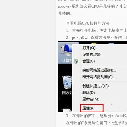
indows7系统怎么看CPU是几核的
几核的。
查看电脑CPU核数的方法
1、首先打开电脑，右击电脑桌面上的计算
2、ps:xp跟win查看方法差不多的
3、在弹出的窗中，这里分xp/win
在弹出的”系统属性窗口“中选择常规