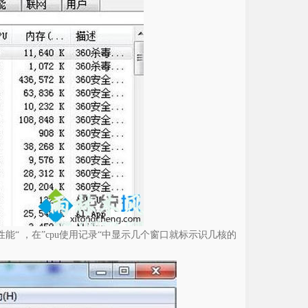
“ ，在”cpu使用记录“中显示几个窗口就标示识几核的