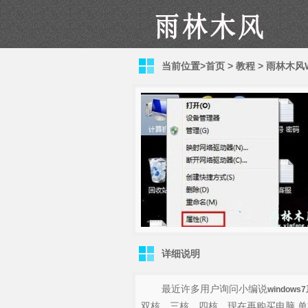
当前位置>
首页
>
教程
>
雨林木风W
详细说明
最近许多用户询问小编说
windows
双核、三核、四核。现在再购买电脑,单