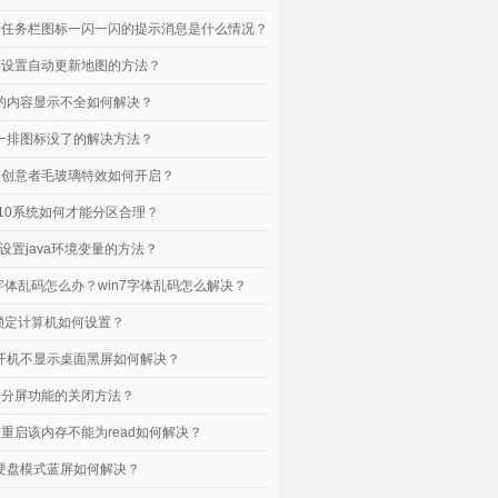
电脑任务栏图标一闪一闪的提示消息是什么情况？
电脑设置自动更新地图的方法？
口的内容显示不全如何解决？
下一排图标没了的解决方法？
电脑创意者毛玻璃特效如何开启？
n10系统如何才能分区合理？
脑设置java环境变量的方法？
脑字体乱码怎么办？win7字体乱码怎么解决？
统锁定计算机如何设置？
脑开机不显示桌面黑屏如何解决？
电脑分屏功能的关闭方法？
电脑重启该内存不能为read如何解决？
脑硬盘模式蓝屏如何解决？