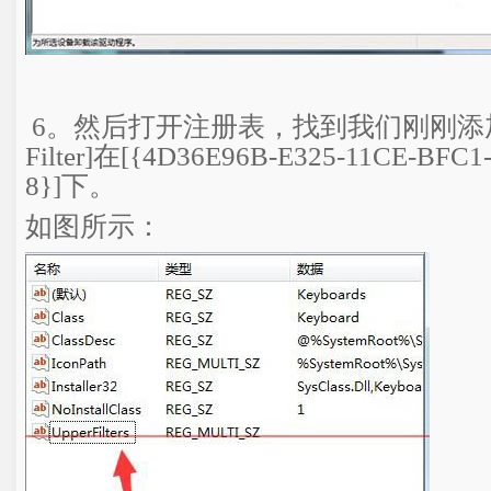
6。然后打开注册表，找到我们刚刚添加的
Filter]在[{4D36E96B-E325-11CE-BFC1
8}]下。
如图所示：