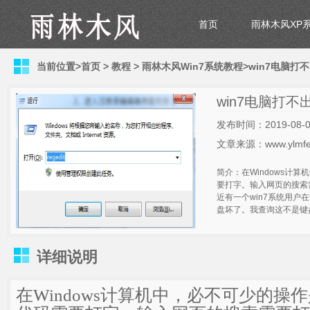
首页
雨林木风XP
当前位置>
首页
>
教程
>
雨林木风Win7系统教程
>win7电脑
win7电脑打
发布时间：2019-08-0
文章来源：www.ylmfe
简介：在Windows计
要打字。输入网页的搜索
近有一个win7系统用
盘坏了。我查询这不是键
详细说明
在Windows计算机中，必不可少的操