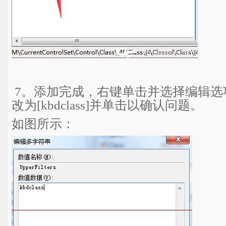
7。添加完成，右键单击并选择编辑选
改为[kbdclass]并单击以确认问题。
如图所示：