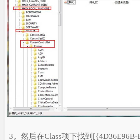
3。然后在Class项下找到[{4D36E96B-E3