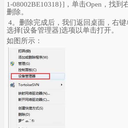
1-08002BE10318}]，单击Open，找
删除。
4。删除完成后，我们返回桌面，右键单
选择[设备管理器]选项以单击打开。
如图所示：